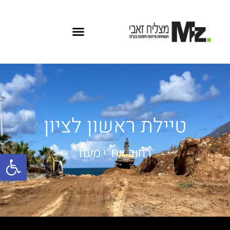
‏טיילת ראשון לציון
רחוב אח"י מעוז
פתח