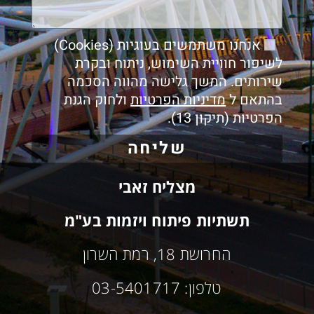
אנחנו משתמשים בעוגיות (Cookies)
לשיפור חוויית השימוש, ניתוח ובקרת
שירותים. המשך גלישה מהווה הסכמה
בהתאם ל
מדיניות הפרטיות
ולחוק הגנת
הפרטיות (תיקון 13).
שליחה
מצליח זאבי
תשתיות פיתוח ויזמות בע"מ
החרושת 18, רמת השרון
טלפון: 03-5401717