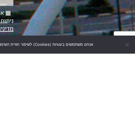
ניתוח
מדיני
אנחנו משתמשים בעוגיות (Cookies) לשיפור חוויית השימוש, ניתוח ובקרת שירותים. המשך גלישה מהווה הסכמה בהתאם למדיניות הפרטיות ולחוק הגנת הפרטיות
מצליח זאבי תשתיות פיתוח ויזמות בע"מ| החרושת 18, רמת השרון | טלפון: 03-5401717 | פקס: 03-5498147 | דוא״ל:fice@mazliahe.co.il