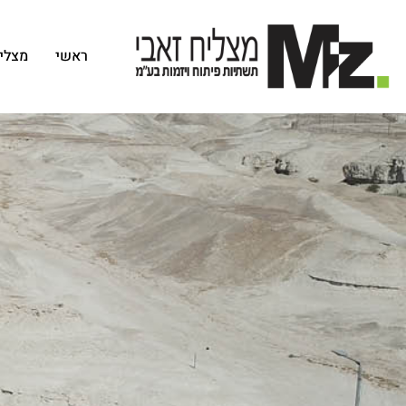
ראשי
מצליח
צ