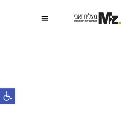
פתח
אופני דן
שביל אופניים | מקטע Dp6 | משה
דיין, יצחק רבין, וולפסון