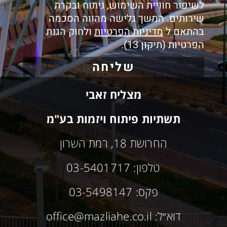
לשיפור חוויית השימוש, ניתוח ובקרת
שירותים. המשך גלישה מהווה הסכמה
בהתאם ל
מדיניות הפרטיות
ולחוק הגנת
הפרטיות (תיקון 13).
שליחה
מצליח זאבי
תשתיות פיתוח ויזמות בע"מ
החרושת 18, רמת השרון
טלפון: 03-5401717
פקס: 03-5498147
דוא״ל: office@mazliahe.co.il