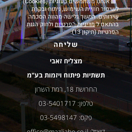
אנחנו משתמשים בעוגיות (Cookies)
לשיפור חוויית השימוש, ניתוח ובקרת
שירותים. המשך גלישה מהווה הסכמה
בהתאם ל
מדיניות הפרטיות
ולחוק הגנת
הפרטיות (תיקון 13).
שליחה
מצליח זאבי
תשתיות פיתוח ויזמות בע"מ
החרושת 18, רמת השרון
טלפון: 03-5401717
פקס: 03-5498147
דוא״ל: office@mazliahe.co.il