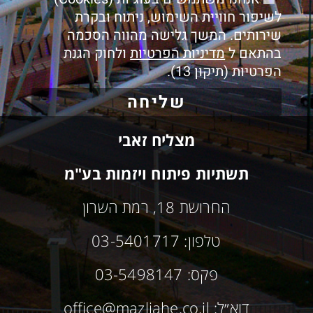
לשיפור חוויית השימוש, ניתוח ובקרת
שירותים. המשך גלישה מהווה הסכמה
בהתאם ל
מדיניות הפרטיות
ולחוק הגנת
הפרטיות (תיקון 13).
שליחה
מצליח זאבי
תשתיות פיתוח ויזמות בע"מ
החרושת 18, רמת השרון
טלפון: 03-5401717
פקס: 03-5498147
דוא״ל: office@mazliahe.co.il