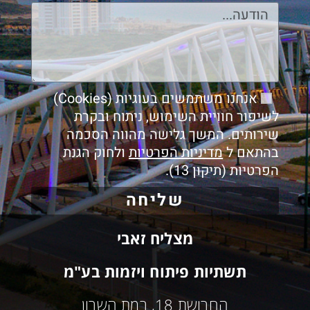
אנחנו משתמשים בעוגיות (Cookies)
לשיפור חוויית השימוש, ניתוח ובקרת
שירותים. המשך גלישה מהווה הסכמה
בהתאם ל
מדיניות הפרטיות
ולחוק הגנת
הפרטיות (תיקון 13).
שליחה
מצליח זאבי
תשתיות פיתוח ויזמות בע"מ
החרושת 18, רמת השרון