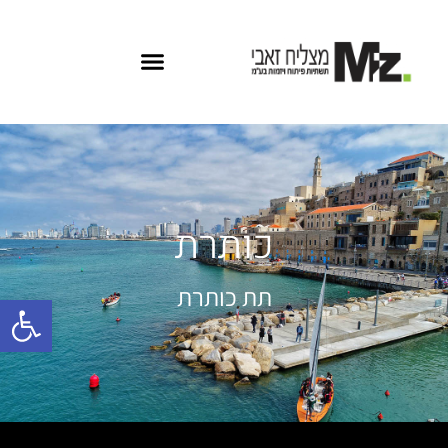
כותרת
תת כותרת
פתח