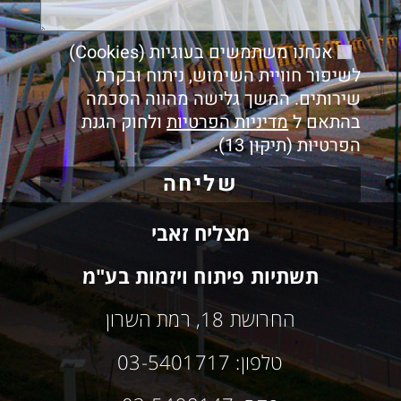
אנחנו משתמשים בעוגיות (Cookies)
לשיפור חוויית השימוש, ניתוח ובקרת
שירותים. המשך גלישה מהווה הסכמה
בהתאם ל
מדיניות הפרטיות
ולחוק הגנת
הפרטיות (תיקון 13).
שליחה
מצליח זאבי
תשתיות פיתוח ויזמות בע"מ
החרושת 18, רמת השרון
טלפון: 03-5401717