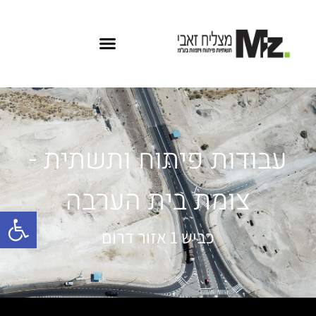
עבודות פיתוח ותשתית -
צומת בית הערבה
פתח
כביש 1 אזור דרום