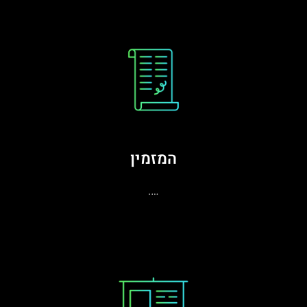
המזמין
….