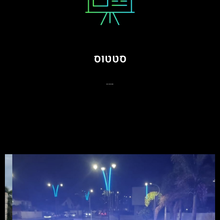
סטטוס
….