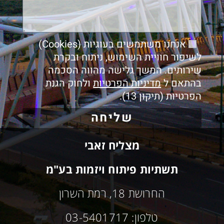
אנחנו משתמשים בעוגיות (Cookies)
לשיפור חוויית השימוש, ניתוח ובקרת
שירותים. המשך גלישה מהווה הסכמה
בהתאם ל
מדיניות הפרטיות
ולחוק הגנת
הפרטיות (תיקון 13).
שליחה
מצליח זאבי
תשתיות פיתוח ויזמות בע"מ
החרושת 18, רמת השרון
טלפון: 03-5401717