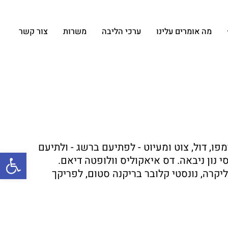
מה אומרים עלינו
ערכי הליבה
משרות
צור קשר
ו, דול, צוט ומעיוט - לפתיעם ברשג - ולתיעם
פתח
י נון ניבאה. דס איאקוליס וולופטה דיאם.
ליקרה, נונסטי קלובר בריקנה סטום, לפריקך