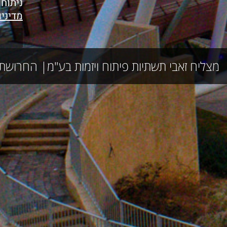
ניתוח
מדיני
מצליח זאבי תשתיות פיתוח ויזמות בע"מ| החרושת 18, רמת השרון | טלפון: 03-5401717 | פקס: 03-5498147 | דוא״ל:fice@mazliahe.co.il