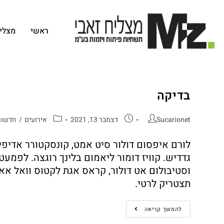
ראשי
מצליח
בדיקה
Sucarionet
דצמבר 13, 2021
אירועים
/
חדשות
לורם איפסום דולור סיט אמט, קונסקטורר אדיפיס
גדדיש. קוויז דומור ליאמום בלינך רוגצה. לפמעט
וסטיבולום אט דולור, קראס אגת לקטוס וואל אאוג
תצטריק לרטי.
להמשך קריאה