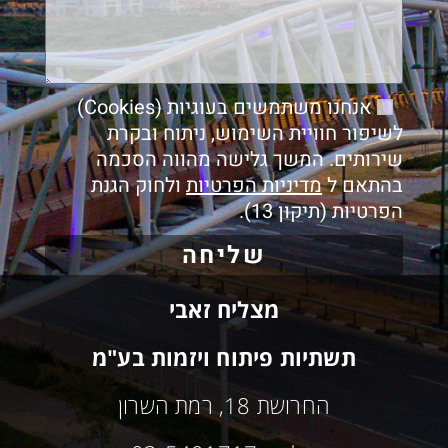
אנחנו משתמשים בעוגיות (Cookies)
לשיפור חוויית השימוש, ניתוח ובקרת
שירותים. המשך גלישה מהווה הסכמה
בהתאם ל
מדיניות הפרטיות
ולחוק הגנת
הפרטיות (תיקון 13).
שליחה
מצליח זאבי
תשתיות פיתוח ויזמות בע"מ
החרושת 18, רמת השרון