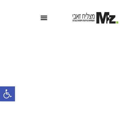
פתח
דרוש/ה מהנדס/ת אזרחי/ת
צעיר/ה