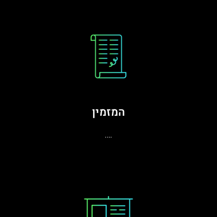
המזמין
….