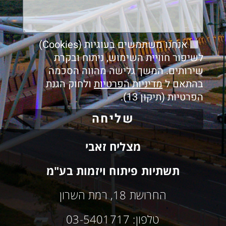
אנחנו משתמשים בעוגיות (Cookies)
לשיפור חוויית השימוש, ניתוח ובקרת
שירותים. המשך גלישה מהווה הסכמה
בהתאם ל
מדיניות הפרטיות
ולחוק הגנת
הפרטיות (תיקון 13).
שליחה
מצליח זאבי
תשתיות פיתוח ויזמות בע"מ
החרושת 18, רמת השרון
טלפון: 03-5401717