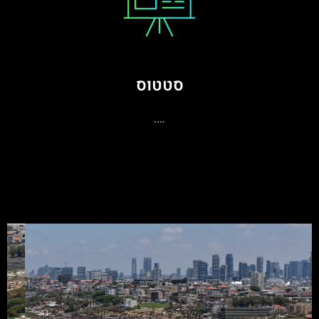
סטטוס
….